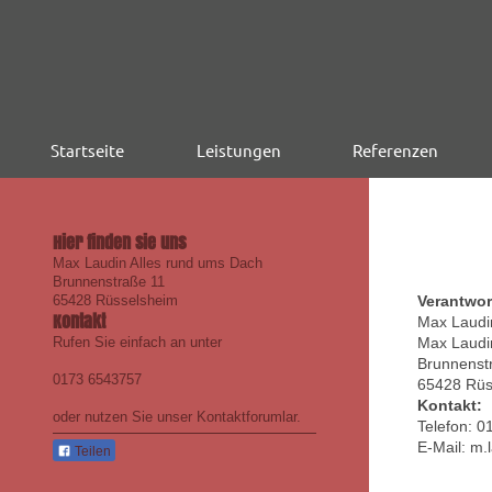
Startseite
Leistungen
Referenzen
Hier finden Sie uns
Max Laudin Alles rund ums Dach
Brunnenstraße 11
65428
Rüsselsheim
Verantwor
Kontakt
Max Laudi
Rufen Sie einfach an unter
Max
Laudi
Brunnenst
0173 6543757
65428
Rüs
Kontakt:
oder nutzen Sie unser Kontaktforumlar.
Telefon: 
E-Mail:
m.
Teilen