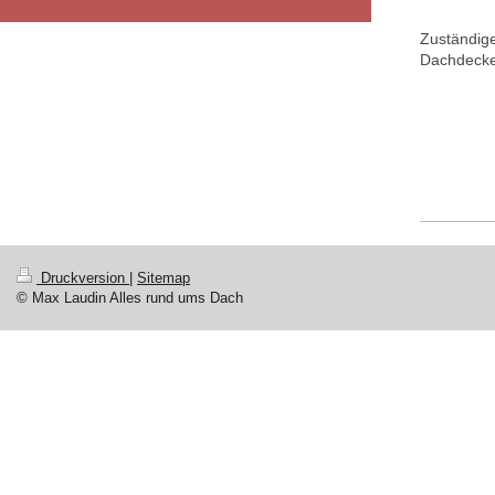
Zuständig
Dachdecker
Druckversion
|
Sitemap
© Max Laudin Alles rund ums Dach