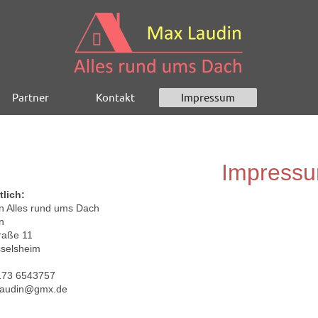
Partner
Kontakt
Impressum
Impress
tlich:
n Alles rund ums Dach
n
raße 11
selsheim
0173 6543757
laudin@gmx.de